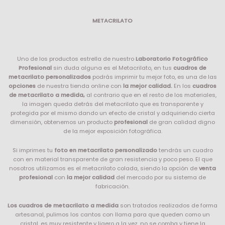
METACRILATO
Uno de los productos estrella de nuestro
Laboratorio Fotográfico
Profesional
sin duda alguna es el Metacrilato, en tus
cuadros de
metacrilato personalizados
podrás imprimir tu mejor foto, es una de las
opciones
de nuestra tienda online con
la mejor calidad.
En los
cuadros
de metacrilato a medida,
al contrario que en el resto de los materiales,
la imagen queda detrás del metacrilato que es transparente y
protegida por el mismo dando un efecto de cristal y adquiriendo cierta
dimensión, obtenemos un producto
profesional
de gran calidad digno
de la mejor exposición fotográfica.
Si imprimes tu
foto en metacrilato personalizado
tendrás un cuadro
con en material transparente de gran resistencia y poco peso. El que
nosotros utilizamos es el metacrilato colada, siendo la opción de
venta
profesional
con
la mejor calidad
del mercado por su sistema de
fabricación.
Los cuadros de metacrilato a medida
son tratados realizados de forma
artesanal, pulimos los cantos con llama para que queden como un
cristal, es muy resistente y ligero a la vez, no se comba y tiene la