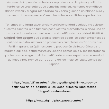
sistema de impresión profesional reproduce con limpieza y brillantez
tanto los colores saturados como las más sutiles tonos cromáticos
dando viveza y alegría, resaltándolos y consiguiendo un blanco puro y
un negro intenso que confiere a las fotos una nitidez espectacular.
Tenemos una larga experiencia y profesionalidad avalada no solo por
nuestros clientes, sino también por nuestros proveedores, siendo uno de
los pocos laboratorios que tenemos el certificado de calidad
FUJIFILM
Origital Photopaper
qué acredita que tras pasar los pertinentes test de
calidad nuestro sistema de producción cumple los estándares que
Fujiflim garantiza óptimos para la producción de fotográfica de la
máxima calidad, actualmente en España somos solo 12 los laboratorios
que hemos conseguido dicho certificado, somos expertos en el revelado
químico y nos hemos ganado una de las mejores reputaciones de
España.
https://www.fujifilm.eu/es/noticias/article/fujifilm-otorga-la-
certificacion-de-calidad-a-los-doce-primeros-laboratorios-
fotograficos-tras-lanza
https://www.originalphotopaper.com/es/