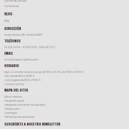
Carrito de compa
Conectarse
BLOG
Blog
DIRECCIÓN
Av.de Daroca, 58 - Madrid 28017
TELÉFONOS
91 326 74 96
-
91 326 75 26
-
649 92 33 27
EMAIL
amplifoto@amplifoto.com
HORARIO
Sept. /Junio de lunes a jueves de 8:00 a 13.30 y de 15:00 a 19:00 h
Viernes de 8:00 a 15:00 h
Julio /Agosto de 8.00 a 15.00 h
Lunes a viernes
MAPA DEL SITIO
Sobre nosotros
Fotografia social
Fotografia industrial-publicidad
Fotoescuela
Catálogos
Política de devoluciones
SUSCRÍBETE A NUESTRO NEWSLETTER