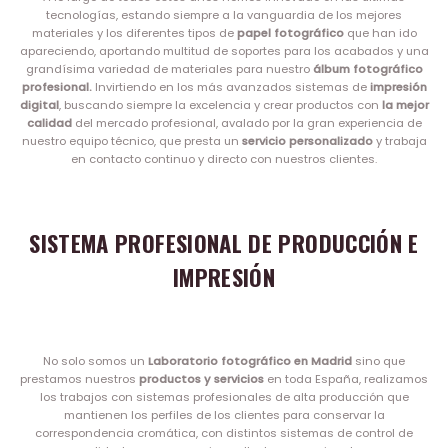
tecnologías, estando siempre a la vanguardia de los mejores
materiales y los diferentes tipos de
papel fotográfico
que han ido
apareciendo, aportando multitud de soportes para los acabados y una
grandísima variedad de materiales para nuestro
álbum fotográfico
profesional.
Invirtiendo en los más avanzados sistemas de
impresión
digital
, buscando siempre la excelencia y crear productos con
la mejor
calidad
del mercado profesional, avalado por la gran experiencia de
nuestro equipo técnico, que presta un
servicio personalizado
y trabaja
en contacto continuo y directo con nuestros clientes.
SISTEMA PROFESIONAL DE PRODUCCIÓN E
IMPRESIÓN
No solo somos un
Laboratorio fotográfico en Madrid
sino que
prestamos nuestros
productos y servicios
en toda España, realizamos
los trabajos con sistemas profesionales de alta producción que
mantienen los perfiles de los clientes para conservar la
correspondencia cromática, con distintos sistemas de control de