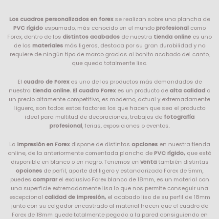
Los cuadros personalizados en forex
se realizan sobre una plancha de
PVC rígido
espumado, más conocido en el mundo
profesional
como
Forex, dentro de los
distintos acabados
de nuestra
tienda online
es uno
de los
materiales
más ligeros, destaca por su gran durabilidad y no
requiere de ningún tipo de marco gracias al bonito acabado del canto,
que queda totalmente liso.
El
cuadro de Forex
es uno de los productos más demandados de
nuestra
tienda online. El cuadro Forex
es un producto de
alta calidad
a
un precio altamente competitivo, es moderno, actual y extremadamente
liguero, son todos estos factores los que hacen que sea el producto
ideal para multitud de decoraciones, trabajos de
fotografía
profesional
, ferias, exposiciones o eventos.
La
impresión en Forex
dispone de distintas
opciones
en nuestra tienda
online, de la anteriormente comentada plancha de
PVC rígido,
que está
disponible en blanco o en negro. Tenemos en
venta
también distintas
opciones
de perfil, aparte del ligero y estandarizado Forex de 5mm,
puedes
comprar
el exclusivo Forex blanco de 18mm, es un material con
una superficie extremadamente lisa lo que nos permite conseguir una
excepcional
calidad de impresión,
el acabado liso de su perfil de 18mm
junto con su colgador encastrado al material hacen que el cuadro de
Forex de 18mm quede totalmente pegado a la pared consiguiendo en