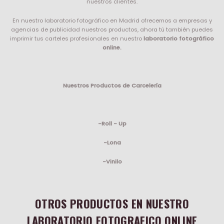
nuestros clientes.
En nuestro laboratorio fotográfico en Madrid ofrecemos a empresas y
agencias de publicidad nuestros productos, ahora tú también puedes
imprimir tus carteles profesionales en nuestro
laboratorio fotográfico
online.
Nuestros Productos de Carcelería
-Roll - Up
-Lona
-Vinilo
OTROS PRODUCTOS EN NUESTRO
LABORATORIO FOTOGRAFICO ONLINE