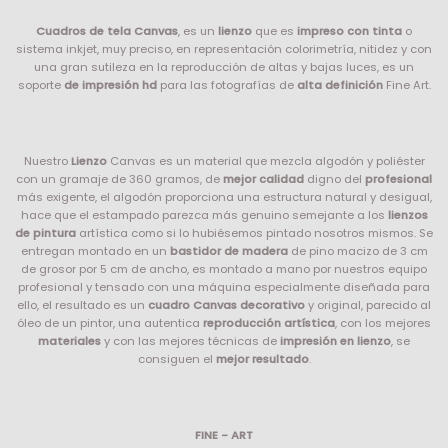
Cuadros de tela Canvas
, es un
lienzo
que es
impreso con tinta
o
sistema inkjet, muy preciso, en representación colorimetría, nitidez y con
una gran sutileza en la reproducción de altas y bajas luces, es un
soporte
de impresión hd
para las fotografías de
alta definición
Fine Art.
Nuestro
Lienzo
Canvas es un material que mezcla algodón y poliéster
con un gramaje de 360 gramos, de
mejor calidad
digno del
profesional
más exigente, el algodón proporciona una estructura natural y desigual,
hace que el estampado parezca más genuino semejante a los
lienzos
de pintura
artística como si lo hubiésemos pintado nosotros mismos. Se
entregan montado en un
bastidor de madera
de pino macizo de 3 cm
de grosor por 5 cm de ancho, es montado a mano por nuestros equipo
profesional y tensado con una máquina especialmente diseñada para
ello, el resultado es un
cuadro Canvas decorativo
y original, parecido al
óleo de un pintor, una autentica
reproducción artística
, con los mejores
materiales
y con las mejores técnicas de
impresión en lienzo
, se
consiguen el
mejor resultado
.
FINE - ART