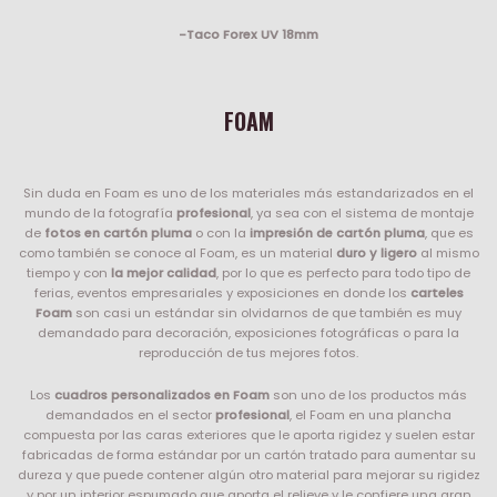
-Taco Forex UV 18mm
FOAM
Sin duda en Foam es uno de los materiales más estandarizados en el
mundo de la fotografía
profesional
, ya sea con el sistema de montaje
de
fotos en cartón pluma
o con la
impresión de cartón pluma
, que es
como también se conoce al Foam, es un material
duro y ligero
al mismo
tiempo y con
la mejor calidad
, por lo que es perfecto para todo tipo de
ferias, eventos empresariales y exposiciones en donde los
carteles
Foam
son casi un estándar sin olvidarnos de que también es muy
demandado para decoración, exposiciones fotográficas o para la
reproducción de tus mejores fotos.
Los
cuadros personalizados en Foam
son uno de los productos más
demandados en el sector
profesional
, el Foam en una plancha
compuesta por las caras exteriores que le aporta rigidez y suelen estar
fabricadas de forma estándar por un cartón tratado para aumentar su
dureza y que puede contener algún otro material para mejorar su rigidez
y por un interior espumado que aporta el relieve y le confiere una gran