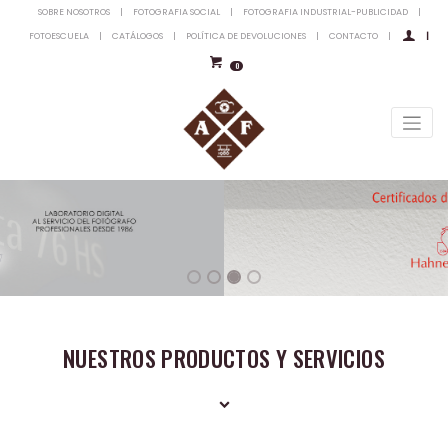
SOBRE NOSOTROS
|
FOTOGRAFIA SOCIAL
|
FOTOGRAFIA INDUSTRIAL-PUBLICIDAD
|
FOTOESCUELA
|
CATÁLOGOS
|
POLÍTICA DE DEVOLUCIONES
|
CONTACTO
|
|
0
NUESTROS PRODUCTOS Y SERVICIOS