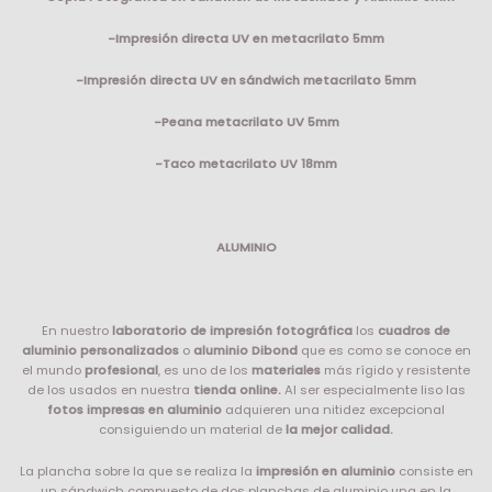
-Impresión directa UV en metacrilato 5mm
-Impresión directa UV en sándwich metacrilato 5mm
-Peana metacrilato UV 5mm
-Taco metacrilato UV 18mm
ALUMINIO
En nuestro
laboratorio de impresión fotográfica
los
cuadros de
aluminio personalizados
o
aluminio Dibond
que es como se conoce en
el mundo
profesional
, es uno de los
materiales
más rígido y resistente
de los usados en nuestra
tienda online.
Al ser especialmente liso las
fotos impresas en aluminio
adquieren una nitidez excepcional
consiguiendo un material de
la mejor calidad.
La plancha sobre la que se realiza la
impresión en aluminio
consiste en
un sándwich compuesto de dos planchas de aluminio una en la