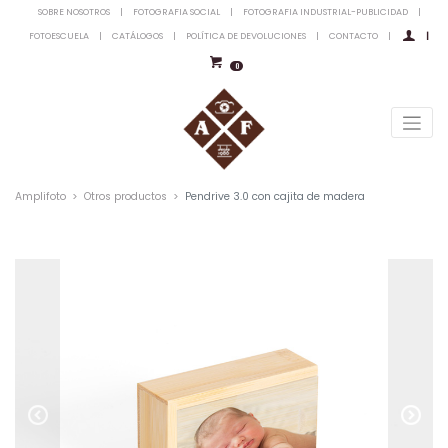
SOBRE NOSOTROS
|
FOTOGRAFIA SOCIAL
|
FOTOGRAFIA INDUSTRIAL-PUBLICIDAD
|
FOTOESCUELA
|
CATÁLOGOS
|
POLÍTICA DE DEVOLUCIONES
|
CONTACTO
|
|
0
Amplifoto
Otros productos
Pendrive 3.0 con cajita de madera
Previous
Next