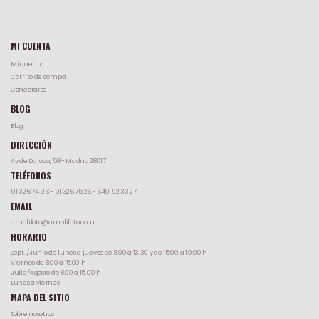
MI CUENTA
Mi cuenta
Carrito de compa
Conectarse
BLOG
Blog
DIRECCIÓN
Av.de Daroca, 58 - Madrid 28017
TELÉFONOS
91 326 74 96
-
91 326 75 26
-
649 92 33 27
EMAIL
amplifoto@amplifoto.com
HORARIO
Sept. /Junio de lunes a jueves de 8:00 a 13.30 y de 15:00 a 19:00 h
Viernes de 8:00 a 15:00 h
Julio /Agosto de 8.00 a 15.00 h
Lunes a viernes
MAPA DEL SITIO
Sobre nosotros