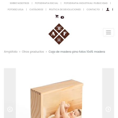
SOBRE NOSOTROS
|
FOTOGRAFIA SOCIAL
|
FOTOGRAFIA INDUSTRIAL-PUBLICIDAD
|
FOTOESCUELA
|
CATÁLOGOS
|
POLÍTICA DE DEVOLUCIONES
|
CONTACTO
|
|
0
Amplifoto
Otros productos
Caja de madera pino fotos 10x15 madera
Previous
Next