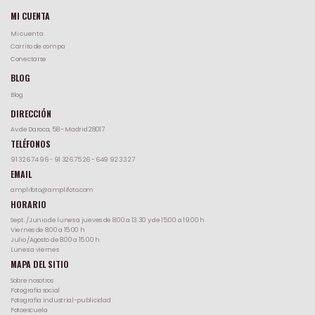
MI CUENTA
Mi cuenta
Carrito de compa
Conectarse
BLOG
Blog
DIRECCIÓN
Av.de Daroca, 58 - Madrid 28017
TELÉFONOS
91 326 74 96
-
91 326 75 26
-
649 92 33 27
EMAIL
amplifoto@amplifoto.com
HORARIO
Sept. /Junio de lunes a jueves de 8:00 a 13.30 y de 15:00 a 19:00 h
Viernes de 8:00 a 15:00 h
Julio /Agosto de 8.00 a 15.00 h
Lunes a viernes
MAPA DEL SITIO
Sobre nosotros
Fotografia social
Fotografia industrial-publicidad
Fotoescuela