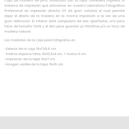
Caja de madera de pino cuadrada con la tapa corredera impresa. El
sistema de impresión que utilizamos en nuestro Laboratorio Fotográfico
Profesional es impresión directa UV de gran calidad, el cual permite
dejar el efecto de la madera en la misma impresión a la vez de una
gran definición. El interior está compuesto de dos apartados, uno para
fotos de tamaño 10x15 y el otro para guardar un PenDrive y/o un taco de
madera natural.
Las medidas de la caja para fotógrafos es:
-Exterior de la caja 16x17x5,6 cm.
-Interior espacio fotos 16x10,5x4 cm. + hueco 4 cm.
-Impresión de la tapa 16x17 cm.
-Imagen visible de la tapa 15x16 cm.