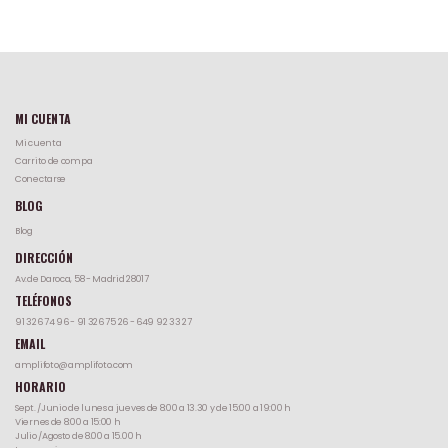
MI CUENTA
Mi cuenta
Carrito de compa
Conectarse
BLOG
Blog
DIRECCIÓN
Av.de Daroca, 58 - Madrid 28017
TELÉFONOS
91 326 74 96
-
91 326 75 26
-
649 92 33 27
EMAIL
amplifoto@amplifoto.com
HORARIO
Sept. /Junio de lunes a jueves de 8:00 a 13.30 y de 15:00 a 19:00 h
Viernes de 8:00 a 15:00 h
Julio /Agosto de 8.00 a 15.00 h