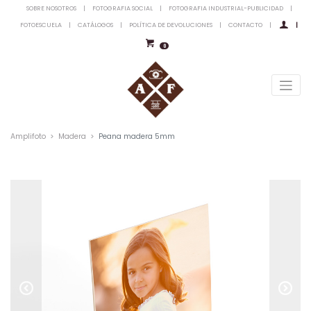
SOBRE NOSOTROS
|
FOTOGRAFIA SOCIAL
|
FOTOGRAFIA INDUSTRIAL-PUBLICIDAD
|
FOTOESCUELA
|
CATÁLOGOS
|
POLÍTICA DE DEVOLUCIONES
|
CONTACTO
|
|
0
Amplifoto
Madera
Peana madera 5mm
Previous
Next