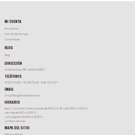
MI CUENTA
Mi cuenta
Carrito de compa
Conectarse
BLOG
Blog
DIRECCIÓN
Av.de Daroca, 58 - Madrid 28017
TELÉFONOS
91 326 74 96
-
91 326 75 26
-
649 92 33 27
EMAIL
amplifoto@amplifoto.com
HORARIO
Sept. /Junio de lunes a jueves de 8:00 a 13.30 y de 15:00 a 19:00 h
Viernes de 8:00 a 15:00 h
Julio /Agosto de 8.00 a 15.00 h
Lunes a viernes
MAPA DEL SITIO
Sobre nosotros