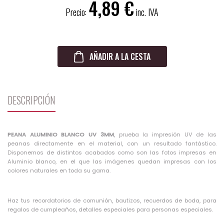
4,89
Precio:
inc. IVA
AÑADIR A LA CESTA
DESCRIPCIÓN
PEANA ALUMINIO BLANCO UV 3MM
, prueba la impresión UV de las
peanas directamente en el material, con un resultado fantástico.
Disponemos de distintos acabados como son las fotos impresas en
Aluminio blanco, en el que las imágenes quedan impresas con los
colores naturales en toda su gama.
Haz tus recordatorios de comunión, bautizos, recuerdos de boda, para
regalos de cumpleaños, detalles especiales para personas especiales.