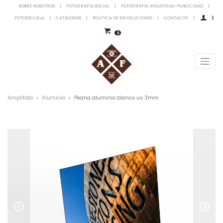
SOBRE NOSOTROS
|
FOTOGRAFIA SOCIAL
|
FOTOGRAFIA INDUSTRIAL-PUBLICIDAD
|
FOTOESCUELA
|
CATÁLOGOS
|
POLÍTICA DE DEVOLUCIONES
|
CONTACTO
|
|
0
Amplifoto
Aluminio
Peana aluminio blanco uv 3mm
Previous
Next